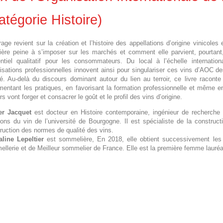
atégorie Histoire)
rage revient sur la création et l’histoire des appellations d’origine vinicol
ière peine à s’imposer sur les marchés et comment elle parvient, pourtan
entiel qualitatif pour les consommateurs. Du local à l’échelle internation
isations professionnelles innovent ainsi pour singulariser ces vins d’AOC de
té. Au-delà du discours dominant autour du lien au terroir, ce livre racon
mentant les pratiques, en favorisant la formation professionnelle et même e
rs vont forger et consacrer le goût et le profil des vins d’origine.
er Jacquet
est docteur en Histoire contemporaine, ingénieur de recherch
tions du vin de l’université de Bourgogne. Il est spécialiste de la constructi
ruction des normes de qualité des vins.
line Lepeltier
est sommelière, En 2018, elle obtient successivement les t
llerie et de Meilleur sommelier de France. Elle est la première femme laur