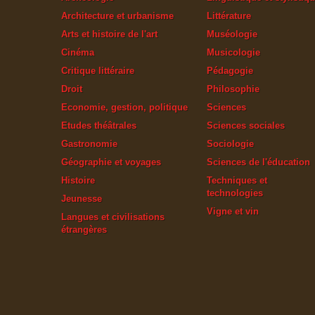
Architecture et urbanisme
Littérature
Arts et histoire de l'art
Muséologie
Cinéma
Musicologie
Critique littéraire
Pédagogie
Droit
Philosophie
Economie, gestion, politique
Sciences
Etudes théâtrales
Sciences sociales
Gastronomie
Sociologie
Géographie et voyages
Sciences de l'éducation
Histoire
Techniques et
technologies
Jeunesse
Vigne et vin
Langues et civilisations
étrangères