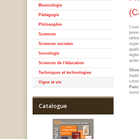
Musicologie
(C
Pédagogie
Philosophie
L’ouv
pionn
Sciences
référ
Sciences sociales
organ
quali
Sociologie
régle
acteu
Sciences de l'éducation
Olivi
Techniques et technologies
tradi
const
Vigne et vin
Pasca
somme
Catalogue