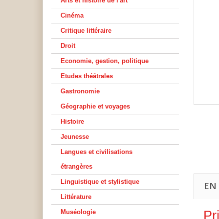
Arts et histoire de l'art
Cinéma
Critique littéraire
Droit
Economie, gestion, politique
Etudes théâtrales
Gastronomie
Géographie et voyages
Histoire
Jeunesse
Langues et civilisations
étrangères
Linguistique et stylistique
EN
Littérature
Muséologie
Pr