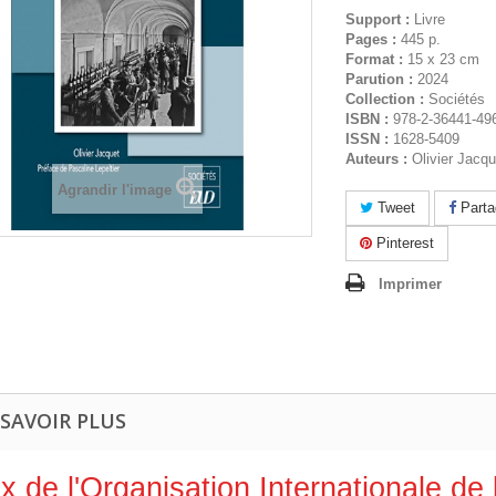
Support :
Livre
Pages :
445 p.
Format :
15 x 23 cm
Parution :
2024
Collection :
Sociétés
ISBN :
978-2-36441-49
ISSN :
1628-5409
Auteurs :
Olivier Jacqu
Agrandir l'image
Tweet
Parta
Pinterest
Imprimer
 SAVOIR PLUS
ix de l'Organisation Internationale de