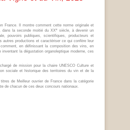
es en France. Il montre comment cette norme originale et
e
t, dans la seconde moitié du XX
siècle, à devenir un
ale, pouvoirs publiques, scientifiques, producteurs et
s autres productions et caractériser ce qui confère leur
te comment, en définissant la composition des vins, en
n inventant la dégustation organoleptique moderne, ces
e chargé de mission pour la chaire UNESCO Culture et
on sociale et historique des territoires du vin et de la
itres de Meilleur ouvrier de France dans la catégorie
éate de chacun de ces deux concours nationaux.