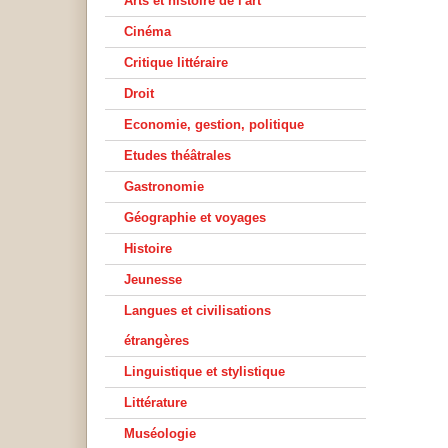
Arts et histoire de l'art
Cinéma
Critique littéraire
Droit
Economie, gestion, politique
Etudes théâtrales
Gastronomie
Géographie et voyages
Histoire
Jeunesse
Langues et civilisations
étrangères
Linguistique et stylistique
Littérature
Muséologie