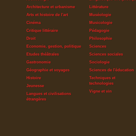
Architecture et urbanisme
Littérature
Arts et histoire de l'art
Muséologie
Cinéma
Musicologie
Critique littéraire
Pédagogie
Droit
Philosophie
Economie, gestion, politique
Sciences
Etudes théâtrales
Sciences sociales
Gastronomie
Sociologie
Géographie et voyages
Sciences de l'éducation
Histoire
Techniques et
technologies
Jeunesse
Vigne et vin
Langues et civilisations
étrangères