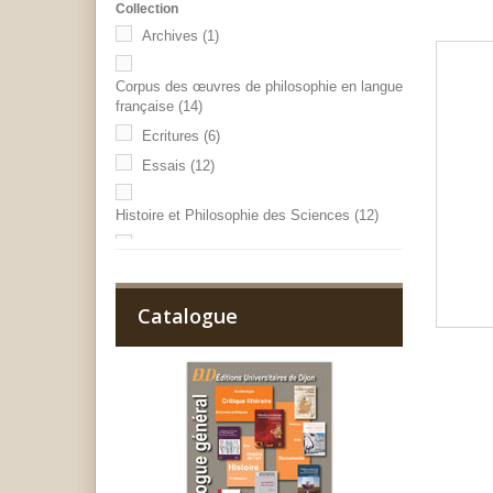
Collection
Archives
(1)
Corpus des œuvres de philosophie en langue
française
(14)
Ecritures
(6)
Essais
(12)
Histoire et Philosophie des Sciences
(12)
Hors collection
(3)
Héritages
(1)
OCIM
(1)
Catalogue
Philosophie de terrain
(5)
PUB
(2)
Sociétés
(4)