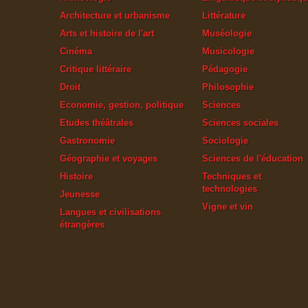
Architecture et urbanisme
Littérature
Arts et histoire de l'art
Muséologie
Cinéma
Musicologie
Critique littéraire
Pédagogie
Droit
Philosophie
Economie, gestion, politique
Sciences
Etudes théâtrales
Sciences sociales
Gastronomie
Sociologie
Géographie et voyages
Sciences de l'éducation
Histoire
Techniques et
technologies
Jeunesse
Vigne et vin
Langues et civilisations
étrangères