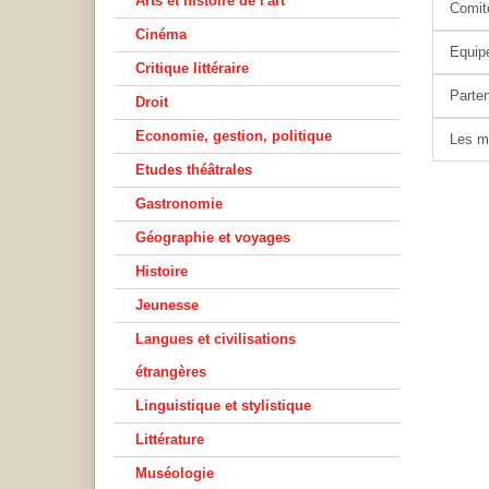
Arts et histoire de l'art
Comité
Cinéma
Equip
Critique littéraire
Parten
Droit
Economie, gestion, politique
Les m
Etudes théâtrales
Gastronomie
Géographie et voyages
Histoire
Jeunesse
Langues et civilisations
étrangères
Linguistique et stylistique
Littérature
Muséologie