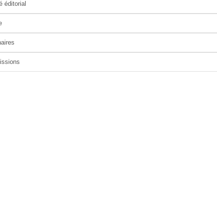
 éditorial
e
aires
issions