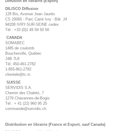
Diffusion en librairie (Export)
DILISCO Diffusion
128 Bis, Avenue Jean Jaurès
CS 20065 - Parc Carré Ivry - Bât. J4
94208 IVRY-SUR-SEINE cedex
Tél : +33 (0)1 49 59 50 50
CANADA
SOMABEC
1485 de coulomb
Boucherville, Québec
J4B 7L8
Tél. 450-461-2782
1-855-861-2782
clientele@tc.tc
SUISSE
SERVIDIS S.A.
Chemin des Chalets, 7
1279 Chavannes-de-Bogis
Tél : + 41 (22) 960 95 25
commande@servidis.ch
Distribution en librairie (France et Export, sauf Canada)