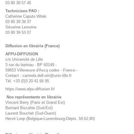
03 80 39 57 45
Techniciens PAO :
Catherine Caputo Witek
03 80 39 39 37
Séverine Lemoine
03 80 39 53 07
Diffusion en librairie (France)
AFPU-DIFFUSION
c/o Université de Lille
3 rue du barreau - BP 60149 -
59653 Villeneuve d'Ascq cedex - France -
Contact :
carmela.dell-utri@univ-lille.fr
Tél. +33 (0)3 20 41 66 95
https://www.afpu-diffusion.fr/
Nos représentants en librairie
Vincent Berry (Paris et Grand Est)
Bernard Biscahie (Sud-Est)
Laurent Bouchet (Sud-Ouest)
Hervé Loop (Belgique-Luxembourg-Dépts. 59,62,80)