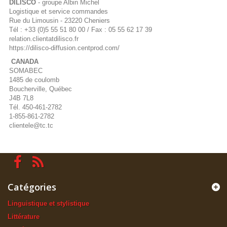
DILISCO
- groupe Albin Michel
Logistique et service commandes
Rue du Limousin - 23220 Cheniers
Tél : +33 (0)5 55 51 80 00 / Fax : 05 55 62 17 39
relation.clientatdilisco.fr
https://dilisco-diffusion.centprod.com/
CANADA
SOMABEC
1485 de coulomb
Boucherville, Québec
J4B 7L8
Tél. 450-461-2782
1-855-861-2782
clientele@tc.tc
Catégories
Linguistique et stylistique
Littérature