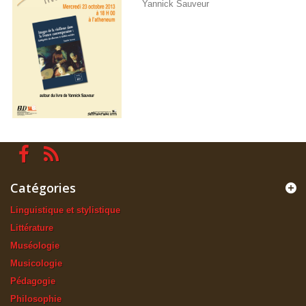
Yannick Sauveur
Catégories
Linguistique et stylistique
Littérature
Muséologie
Musicologie
Pédagogie
Philosophie