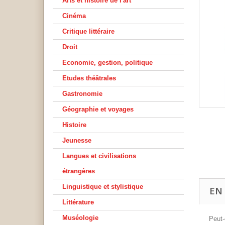
Arts et histoire de l'art
Cinéma
Critique littéraire
Droit
Economie, gestion, politique
Etudes théâtrales
Gastronomie
Géographie et voyages
Histoire
Jeunesse
Langues et civilisations
étrangères
Linguistique et stylistique
EN
Littérature
Muséologie
Peut-