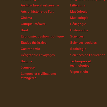
Architecture et urbanisme
Littérature
Arts et histoire de l'art
Muséologie
Cinéma
Musicologie
Critique littéraire
Pédagogie
Droit
Philosophie
Economie, gestion, politique
Sciences
Etudes théâtrales
Sciences sociales
Gastronomie
Sociologie
Géographie et voyages
Sciences de l'éducation
Histoire
Techniques et
technologies
Jeunesse
Vigne et vin
Langues et civilisations
étrangères