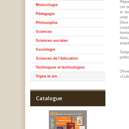
Répon
Musicologie
cet o
et du
Pédagogie
unité
Deux 
Philosophie
const
Sciences
front
Ainsi
Sciences sociales
enquê
Sociologie
Serge
polit
Sciences de l'éducation
Techniques et technologies
Oliv
Vigne et vin
«Cult
Catalogue