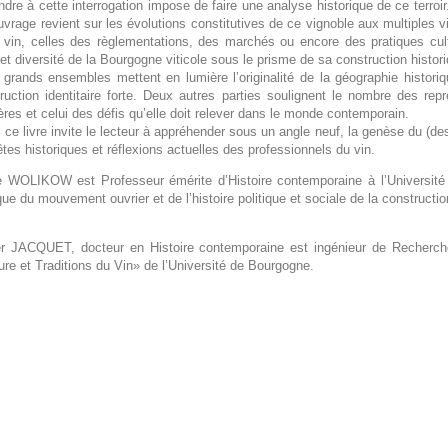
dre à cette interrogation impose de faire une analyse historique de ce terroir
uvrage revient sur les évolutions constitutives de ce vignoble aux multiples 
 vin, celles des règlementations, des marchés ou encore des pratiques cultur
 et diversité de la Bourgogne viticole sous le prisme de sa construction histor
grands ensembles mettent en lumière l’originalité de la géographie historiq
ruction identitaire forte. Deux autres parties soulignent le nombre des re
ières et celui des défis qu’elle doit relever dans le monde contemporain.
, ce livre invite le lecteur à appréhender sous un angle neuf, la genèse du (d
tes historiques et réflexions actuelles des professionnels du vin.
 WOLIKOW est Professeur émérite d’Histoire contemporaine à l’Université 
ique du mouvement ouvrier et de l’histoire politique et sociale de la construction
ier JACQUET, docteur en Histoire contemporaine est ingénieur de Recher
ure et Traditions du Vin» de l’Université de Bourgogne.