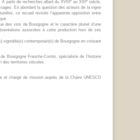
e
e
. À partir de recherches allant du XVIII
au XXI
siècle,
visages. En abordant la question des acteurs de la vigne
elles, ce recueil revisite l’apparente opposition entre
ique.
ue des vins de Bourgogne et le caractère pluriel d’une
présentations associées à cette production hors de ses
es) vignoble(s) contemporain(s) de Bourgogne en croisant
de Bourgogne Franche-Comté, spécialiste de l’histoire
 des territoires viticoles.
che et chargé de mission auprès de la Chaire UNESCO