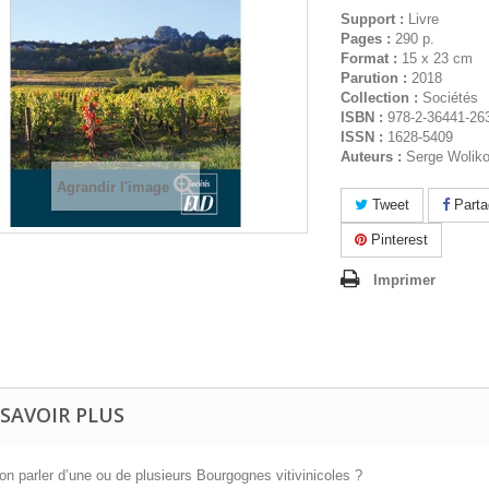
Support :
Livre
Pages :
290 p.
Format :
15 x 23 cm
Parution :
2018
Collection :
Sociétés
ISBN :
978-2-36441-26
ISSN :
1628-5409
Auteurs :
Serge Woliko
Agrandir l'image
Tweet
Parta
Pinterest
Imprimer
 SAVOIR PLUS
on parler d’une ou de plusieurs Bourgognes vitivinicoles ?