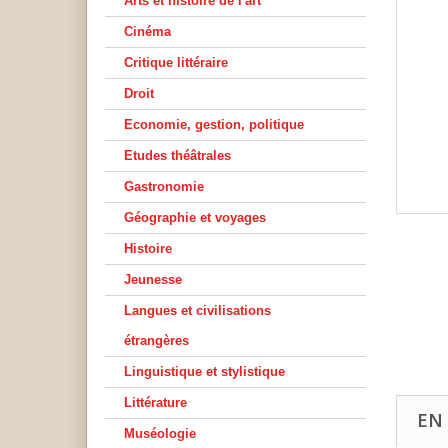
Arts et histoire de l'art
Cinéma
Critique littéraire
Droit
Economie, gestion, politique
Etudes théâtrales
Gastronomie
Géographie et voyages
Histoire
Jeunesse
Langues et civilisations
étrangères
Linguistique et stylistique
Littérature
EN
Muséologie