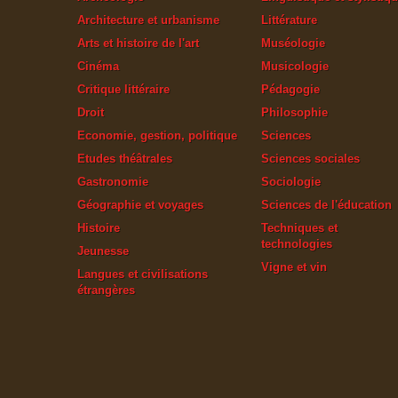
Architecture et urbanisme
Littérature
Arts et histoire de l'art
Muséologie
Cinéma
Musicologie
Critique littéraire
Pédagogie
Droit
Philosophie
Economie, gestion, politique
Sciences
Etudes théâtrales
Sciences sociales
Gastronomie
Sociologie
Géographie et voyages
Sciences de l'éducation
Histoire
Techniques et
technologies
Jeunesse
Vigne et vin
Langues et civilisations
étrangères