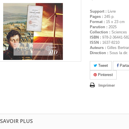
Support :
Livre
Pages :
245 p.
Format :
15 x 23 cm
Parution :
2025
Collection :
Sciences
ISBN :
978-2-36441-58
ISSN :
1637-8210
Auteurs :
Gilles Bertra
Agrandir l'image
Direction :
Sous la dir.
Tweet
Parta
Pinterest
Imprimer
 SAVOIR PLUS