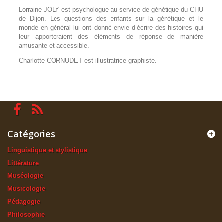
Lorraine JOLY est psychologue au service de génétique du CHU
de Dijon. Les questions des enfants sur la génétique et le
monde en général lui ont donné envie d’écrire des histoires qui
leur apporteraient des éléments de réponse de manière
amusante et accessible.
Charlotte CORNUDET est illustratrice-graphiste.
Catégories
Linguistique et stylistique
Littérature
Muséologie
Musicologie
Pédagogie
Philosophie