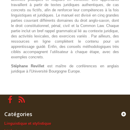
travaillent à partir de textes juridiques authentiques, de cas
concrets ou fictifs, afin de renforcer leur compétences à la fois
linguistiques et juridiques. Le manuel est divisé en cinq grandes
parties couvrant différents domaines du droit anglo-saxon, dont
le droit constitutionnel, pénal, civil et la Common Law. Chaque
partie inclut un bref rappel grammatical lié au contexte juridique,
des activités lexicales, des exercices variés . Par ailleurs, des
ressources en ligne complètent le contenu pour un
apprentissage guidé. Enfin, des conseils méthodologiques très
ciblés accompagnent l’utilisateur à chaque étape, avec des
exemples concrets.
Stéphane Revillet
est maître de conférences en anglais
juridique à l'Université Bourgogne Europe.
Catégories
Linguistique et stylistique