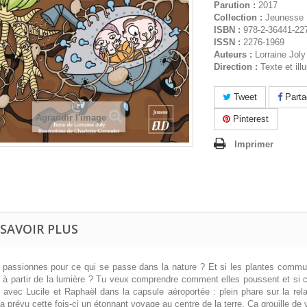
Parution :
2017
Collection :
Jeunesse
ISBN :
978-2-36441-22
ISSN :
2276-1969
Auteurs :
Lorraine Joly
Direction :
Texte et ill
Tweet
Parta
Agrandir l'image
Pinterest
Imprimer
 SAVOIR PLUS
 passionnes pour ce qui se passe dans la nature ? Et si les plantes communi
 à partir de la lumière ? Tu veux comprendre comment elles poussent et si
 avec Lucile et Raphaël dans la capsule aéroportée : plein phare sur la rel
a prévu cette fois-ci un étonnant voyage au centre de la terre. Ça grouille de 