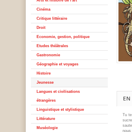
Arts et histoire de l'art
Cinéma
Critique littéraire
Droit
Economie, gestion, politique
Etudes théâtrales
Gastronomie
Géographie et voyages
Histoire
Jeunesse
Langues et civilisations
EN
étrangères
Linguistique et stylistique
Tu te
Littérature
sucre
saute
Muséologie
nous 