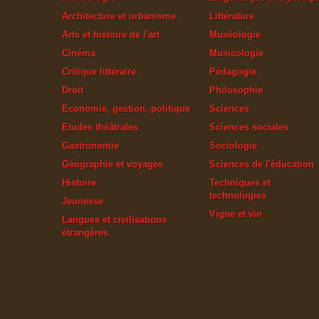
Architecture et urbanisme
Littérature
Arts et histoire de l'art
Muséologie
Cinéma
Musicologie
Critique littéraire
Pédagogie
Droit
Philosophie
Economie, gestion, politique
Sciences
Etudes théâtrales
Sciences sociales
Gastronomie
Sociologie
Géographie et voyages
Sciences de l'éducation
Histoire
Techniques et
technologies
Jeunesse
Vigne et vin
Langues et civilisations
étrangères