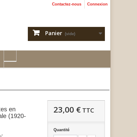
Contactez-nous
Connexion
Panier
(vide)
23,00 €
es en
TTC
ale (1920-
Quantité
e"