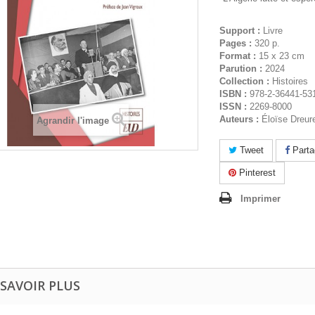
Support :
Livre
Pages :
320 p.
Format :
15 x 23 cm
Parution :
2024
Collection :
Histoires
ISBN :
978-2-36441-53
ISSN :
2269-8000
Auteurs :
Éloïse Dreur
Agrandir l'image
Tweet
Parta
Pinterest
Imprimer
 SAVOIR PLUS