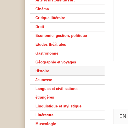
Arts et histoire de l'art
Cinéma
Critique littéraire
Droit
Economie, gestion, politique
Etudes théâtrales
Gastronomie
Géographie et voyages
Histoire
Jeunesse
Langues et civilisations
étrangères
Linguistique et stylistique
EN
Littérature
Muséologie