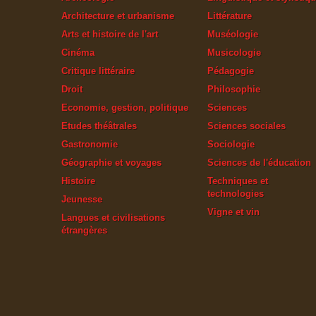
Architecture et urbanisme
Littérature
Arts et histoire de l'art
Muséologie
Cinéma
Musicologie
Critique littéraire
Pédagogie
Droit
Philosophie
Economie, gestion, politique
Sciences
Etudes théâtrales
Sciences sociales
Gastronomie
Sociologie
Géographie et voyages
Sciences de l'éducation
Histoire
Techniques et
technologies
Jeunesse
Vigne et vin
Langues et civilisations
étrangères