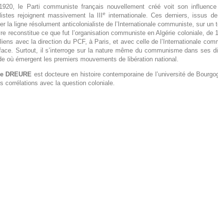
920, le Parti communiste français nouvellement créé voit son influence s
e
listes rejoignent massivement la III
internationale. Ces derniers, issus de
er la ligne résolument anticolonialiste de l’Internationale communiste, sur un te
vre reconstitue ce que fut l’organisation communiste en Algérie coloniale, de 
 liens avec la direction du PCF, à Paris, et avec celle de l’Internationale com
 face. Surtout, il s’interroge sur la nature même du communisme dans ses di
de où émergent les premiers mouvements de libération national.
se DREURE
est docteure en histoire contemporaine de l’université de Bourgog
s corrélations avec la question coloniale.