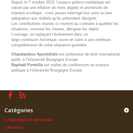
Depuis le
7 octobre 2023
, l’espace politico-médiatique est
saturé par une inflation de mots alignés et prononcés de
manière a-critique : n’est jamais interrogé leur sens ou leur
adéquation aux réalités qu’ils prétendent désigner.
Les contributions réunies ici invitent au contraire à qualifier les
situations, nommer les choses, désigner les objets.
L’ouvrage, en replaçant l’événement dans un
large continuum historique, ouvre en outre à une meilleure
compréhension de cette séquence guerrière.
Charalambos Apostolidis
est professeur de droit international
public à l’Université Bourgogne Europe
Raphaël Porteilla
est maître de conférences en science
politique à l’Université Bourgogne Europe.
Catégories
Linguistique et stylistique
Littérature