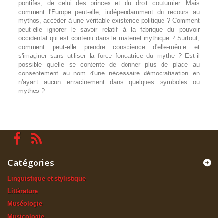
pontifes, de celui des princes et du droit coutumier. Mais
comment l'Europe peut-elle, indépendamment du recours au
mythos, accéder à une véritable existence politique ? Comment
peut-elle ignorer le savoir relatif à la fabrique du pouvoir
occidental qui est contenu dans le matériel mythique ? Surtout,
comment peut-elle prendre conscience d'elle-même et
s'imaginer sans utiliser la force fondatrice du mythe ? Est-il
possible qu'elle se contente de donner plus de place au
consentement au nom d'une nécessaire démocratisation en
n'ayant aucun enracinement dans quelques symboles ou
mythes ?
Catégories
Linguistique et stylistique
Littérature
Muséologie
Musicologie