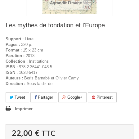
Agrandir l'image
Les mythes de fondation et l'Europe
Support :
Livre
Pages :
320 p.
Format :
15 x 23 cm
Parution :
2013
Collection :
Institutions
ISBN :
978-2-36441-043-5
ISSN :
1628-5417
Auteurs :
Boris Barnabé et Olivier Camy
Direction :
Sous la dir. de
Tweet
Partager
Google+
Pinterest
Imprimer
22,00 €
TTC