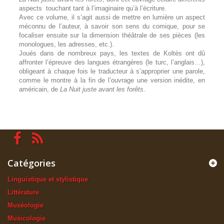
aspects touchant tant à l’imaginaire qu’à l’écriture.
Avec ce volume, il s’agit aussi de mettre en lumière un aspect
méconnu de l’auteur, à savoir son sens du comique, pour se
focaliser ensuite sur la dimension théâtrale de ses pièces (les
monologues, les adresses, etc.).
Joués dans de nombreux pays, les textes de Koltès ont dû
affronter l’épreuve des langues étrangères (le turc, l’anglais…),
obligeant à chaque fois le traducteur à s’approprier une parole,
comme le montre à la fin de l’ouvrage une version inédite, en
américain, de
La Nuit juste avant les forêts
.
Catégories
Linguistique et stylistique
Littérature
Muséologie
Musicologie