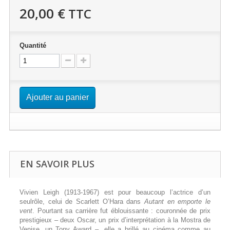
20,00 €
TTC
Quantité
Ajouter au panier
EN SAVOIR PLUS
Vivien Leigh (1913-1967) est pour beaucoup l’actrice d’un
seulrôle, celui de Scarlett O’Hara dans
Autant en emporte le
vent
. Pourtant sa carrière fut éblouissante : couronnée de prix
prestigieux – deux Oscar, un prix d’interprétation à la Mostra de
Venise, un Tony Award –, elle a brillé au cinéma comme au