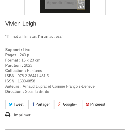
Agrandir l'image
Vivien Leigh
"I'm not a film star, I'm an actress"
Support :
Livre
Pages :
240 p.
Format :
15 x 23 cm
Parution :
2023
Collection :
Ecritures
ISBN :
978-2-36441-481-5
ISSN :
1630-0858
Auteurs :
Arnaud Duprat et Corinne François-Denève
Direction :
Sous la dir. de
Tweet
Partager
Google+
Pinterest
Imprimer