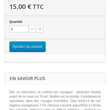
15,00 €
TTC
Quantité
Ajouter au panier
EN SAVOIR PLUS
Dès sa naissance, le cinéma est voyageur : attraction foraine
avant de se muer en 7e art, fenêtre sur le monde, il embarque le
spectateur dans des voyages immobiles. Que reste-t-il de ces
origines voyageuses ? On retrouve souvent aujourd’hui à l’écran
des voyages verticaux vers un ailleurs intérieur – utopique ou