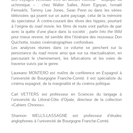
uchronique – : chez Walter Salles, Atom Egoyan, Ismaël
Ferroukhi, Tommy Lee Jones, Sean Penn ou dans les séries
télévisées qui jouent sur un autre paysage, celui de la mémoire
du spectateur. À contre-courant des rêves des hippies, pourtant
à l’origine du
road movie
, les films de route vont parfois de pair
avec la quête d’une place dans la société ; partir
Into the Wild
pour mieux revenir, tel semble être l’itinéraire des nouveaux Don
Quichotte, toutes cinématographies confondues.
Les analyses réunies dans ce volume se penchent sur la
persistance du
road movie
ainsi que sur sa réactualisation, en
parcourant le cheminement, les bifurcations et les voies de
traverse suivis par le genre.
Laureano MONTERO est maître de conférence en Espagnol à
l’université de Bourgogne Franche-Comté. il est spécialiste du
cinéma espagnol, de la marginalité et du cinéma politique.
Carl VETTERS est professeur en Sciences du langage à
l’université du Littoral-Côte d’Opale, directeur de la collection
«Cahiers Chronos».
Shannon WELLS-LASSAGNE est professeur d’études
anglophones à l’université de Bourgogne Franche-Comté.