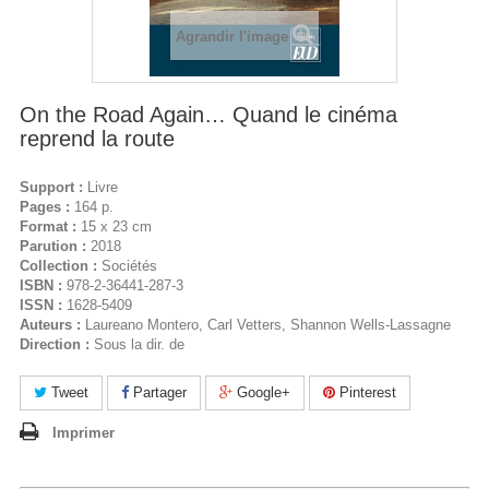
Agrandir l'image
On the Road Again… Quand le cinéma
reprend la route
Support :
Livre
Pages :
164 p.
Format :
15 x 23 cm
Parution :
2018
Collection :
Sociétés
ISBN :
978-2-36441-287-3
ISSN :
1628-5409
Auteurs :
Laureano Montero, Carl Vetters, Shannon Wells-Lassagne
Direction :
Sous la dir. de
Tweet
Partager
Google+
Pinterest
Imprimer