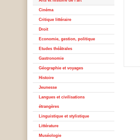
Arts et histoire de l'art
Cinéma
Critique littéraire
Droit
Economie, gestion, politique
Etudes théâtrales
Gastronomie
Géographie et voyages
Histoire
Jeunesse
Langues et civilisations
étrangères
Linguistique et stylistique
Littérature
Muséologie