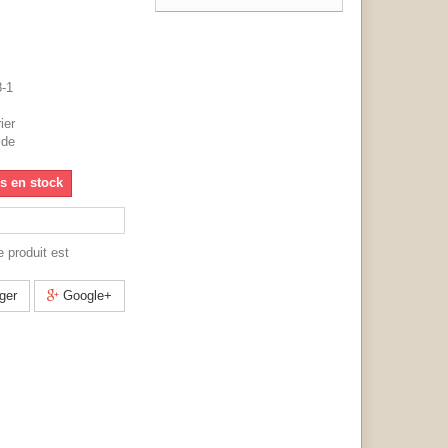
8-1
ier
 de
us en stock
 produit est
ger
Google+