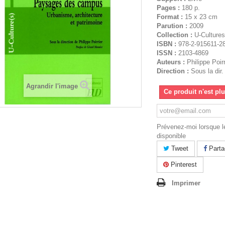
Pages :
180 p.
Format :
15 x 23 cm
Parution :
2009
Collection :
U-Cultures
ISBN :
978-2-915611-2
ISSN :
2103-4869
Auteurs :
Philippe Poirr
Direction :
Sous la dir.
Agrandir l'image
Ce produit n'est pl
Prévenez-moi lorsque le
disponible
Tweet
Parta
Pinterest
Imprimer