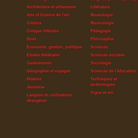
Architecture et urbanisme
Littérature
Arts et histoire de l'art
Muséologie
Cinéma
Musicologie
Critique littéraire
Pédagogie
Droit
Philosophie
Economie, gestion, politique
Sciences
Etudes théâtrales
Sciences sociales
Gastronomie
Sociologie
Géographie et voyages
Sciences de l'éducation
Histoire
Techniques et
technologies
Jeunesse
Vigne et vin
Langues et civilisations
étrangères