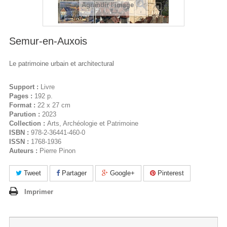
Agrandir l'image
Semur-en-Auxois
Le patrimoine urbain et architectural
Support :
Livre
Pages :
192 p.
Format :
22 x 27 cm
Parution :
2023
Collection :
Arts, Archéologie et Patrimoine
ISBN :
978-2-36441-460-0
ISSN :
1768-1936
Auteurs :
Pierre Pinon
Tweet
Partager
Google+
Pinterest
Imprimer