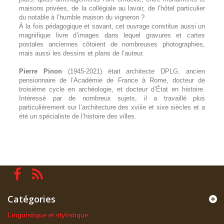
maisons privées, de la collégiale au lavoir, de l’hôtel particulier
du notable à l’humble maison du vigneron ?
À la fois pédagogique et savant, cet ouvrage constitue aussi un
magnifique livre d’images dans lequel gravures et cartes
postales anciennes côtoient de nombreuses photographies,
mais aussi les dessins et plans de l’auteur.
Pierre Pinon
(1945-2021) était architecte DPLG, ancien
pensionnaire de l’Académie de France à Rome, docteur de
troisième cycle en archéologie, et docteur d’État en histoire.
Intéressé par de nombreux sujets, il a travaillé plus
particulièrement sur l’architecture des xviiie et xixe siècles et a
été un spécialiste de l’histoire des villes.
Catégories
Linguistique et stylistique