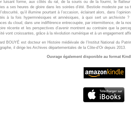
r luisant forme, aux côtés du rat, de la souris ou de la fourmi, le flatteur 
es a ses heures de gloire dans les soirées d’été. Bestiole modeste par sa tail
l’obscurité, qu’il illumine pourtant à l’occasion, éclairant alors, dans l’opin
tés à la fois hypermnésiques et amnésiques, à quoi sert un archiviste ? N
ances du cloud, dans une indifférence entrecoupée, par intermittence, de la no
toire récente et les perspectives d’avenir montrent au contraire que la perc
ilité vont croissantes, grâce à la révolution numérique et à un engagement affi
rd BOUYÉ est docteur en Histoire médiévale de l’Institut National du Patrim
graphe, il dirige les Archives départementales de la Côte-d’Or depuis 2013.
Ouvrage également disponible au format Kindle