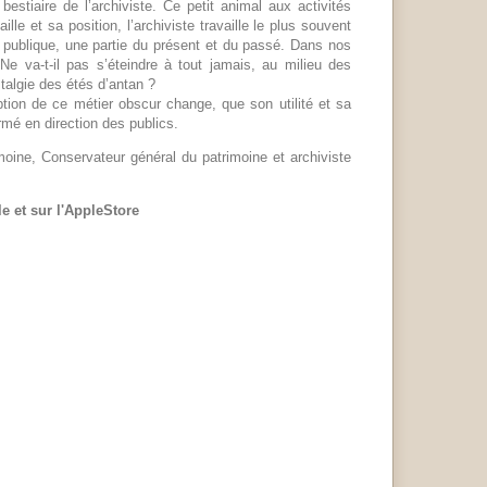
bestiaire de l’archiviste. Ce petit animal aux activités
le et sa position, l’archiviste travaille le plus souvent
ion publique, une partie du présent et du passé. Dans nos
e va-t-il pas s’éteindre à tout jamais, au milieu des
stalgie des étés d’antan ?
eption de ce métier obscur change, que son utilité et sa
rmé en direction des publics.
oine, Conservateur général du patrimoine et archiviste
 et sur l'AppleStore