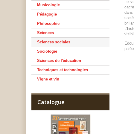
Le ve
Musicologie
caché
dans 
Pédagogie
socié
brill
Philosophie
L’his
Sciences
visib
Sciences sociales
Édoua
paléo
Sociologie
Sciences de l'éducation
Techniques et technologies
Vigne et vin
Catalogue