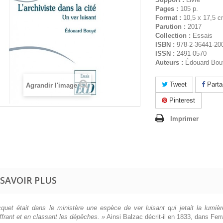
Pages :
105 p.
Format :
10,5 x 17,5 
Parution :
2017
Collection :
Essais
ISBN :
978-2-36441-20
ISSN :
2491-0570
Auteurs :
Édouard Bou
Tweet
Parta
Agrandir l'image
Pinterest
Imprimer
 SAVOIR PLUS
quet était dans le ministère une espèce de ver luisant qui jetait la lumi
ffrant et en classant les dépêches. »
Ainsi Balzac décrit-il en 1833, dans Ferr