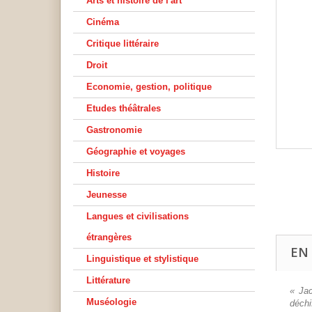
Arts et histoire de l'art
Cinéma
Critique littéraire
Droit
Economie, gestion, politique
Etudes théâtrales
Gastronomie
Géographie et voyages
Histoire
Jeunesse
Langues et civilisations
étrangères
EN
Linguistique et stylistique
Littérature
« Jac
Muséologie
déchi