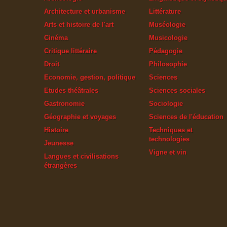
Architecture et urbanisme
Littérature
Arts et histoire de l'art
Muséologie
Cinéma
Musicologie
Critique littéraire
Pédagogie
Droit
Philosophie
Economie, gestion, politique
Sciences
Etudes théâtrales
Sciences sociales
Gastronomie
Sociologie
Géographie et voyages
Sciences de l'éducation
Histoire
Techniques et
technologies
Jeunesse
Vigne et vin
Langues et civilisations
étrangères