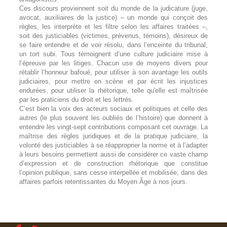
Ces discours proviennent soit du monde de la judicature (juge,
avocat, auxiliaires de la justice) – un monde qui conçoit des
règles, les interprète et les filtre selon les affaires traitées –,
soit des justiciables (victimes, prévenus, témoins), désireux de
se faire entendre et de voir résolu, dans l’enceinte du tribunal,
un tort subi. Tous témoignent d’une culture judiciaire mise à
l’épreuve par les litiges. Chacun use de moyens divers pour
rétablir l’honneur bafoué, pour utiliser à son avantage les outils
judiciaires, pour mettre en scène et par écrit les injustices
endurées, pour utiliser la rhétorique, telle qu'elle est maîtrisée
par les praticiens du droit et les lettrés.
C’est bien la voix des acteurs sociaux et politiques et celle des
autres (le plus souvent les oubliés de l’histoire) que donnent à
entendre les vingt-sept contributions composant cet ouvrage. La
maîtrise des règles juridiques et de la pratique judiciaire, la
volonté des justiciables à se réapproprier la norme et à l’adapter
à leurs besoins permettent aussi de considérer ce vaste champ
d’expression et de construction rhétorique que constitue
l’opinion publique, sans cesse interpellée et mobilisée, dans des
affaires parfois retentissantes du Moyen Âge à nos jours.