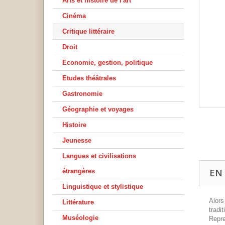
Arts et histoire de l'art
Cinéma
Critique littéraire
Droit
Economie, gestion, politique
Etudes théâtrales
Gastronomie
Géographie et voyages
Histoire
Jeunesse
Langues et civilisations
EN
étrangères
Linguistique et stylistique
Alors
Littérature
tradi
Muséologie
Repre