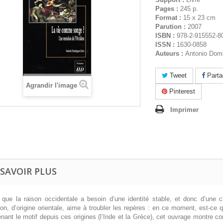
Pages :
245 p.
Format :
15 x 23 cm
Parution :
2007
ISBN :
978-2-915552-8
ISSN :
1630-0858
Auteurs :
Antonio Dom
Tweet
Parta
Agrandir l'image
Pinterest
Imprimer
 SAVOIR PLUS
 que la raison occidentale a besoin d’une identité stable, et donc d’une c
tion, d’origine orientale, aime à troubler les repères : en ce moment, est-ce q
nant le motif depuis ces origines (l’Inde et la Grèce), cet ouvrage montre c