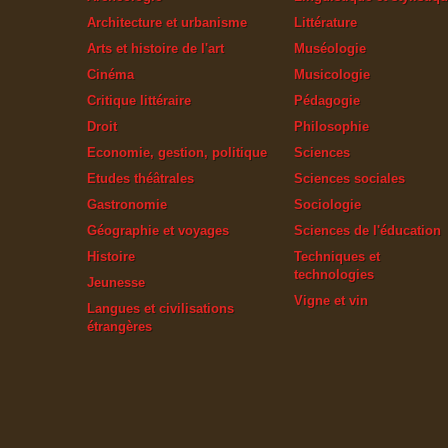
Architecture et urbanisme
Littérature
Arts et histoire de l'art
Muséologie
Cinéma
Musicologie
Critique littéraire
Pédagogie
Droit
Philosophie
Economie, gestion, politique
Sciences
Etudes théâtrales
Sciences sociales
Gastronomie
Sociologie
Géographie et voyages
Sciences de l'éducation
Histoire
Techniques et
technologies
Jeunesse
Vigne et vin
Langues et civilisations
étrangères