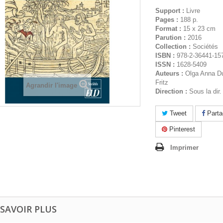
Support :
Livre
Pages :
188 p.
Format :
15 x 23 cm
Parution :
2016
Collection :
Sociétés
ISBN :
978-2-36441-15
ISSN :
1628-5409
Auteurs :
Olga Anna Du
Fritz
Agrandir l'image
Direction :
Sous la dir.
Tweet
Parta
Pinterest
Imprimer
 SAVOIR PLUS