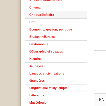
Arts et histoire de l'art
Cinéma
Critique littéraire
Droit
Economie, gestion, politique
Etudes théâtrales
Gastronomie
Géographie et voyages
Histoire
Jeunesse
Langues et civilisations
étrangères
Linguistique et stylistique
Littérature
EN
Muséologie