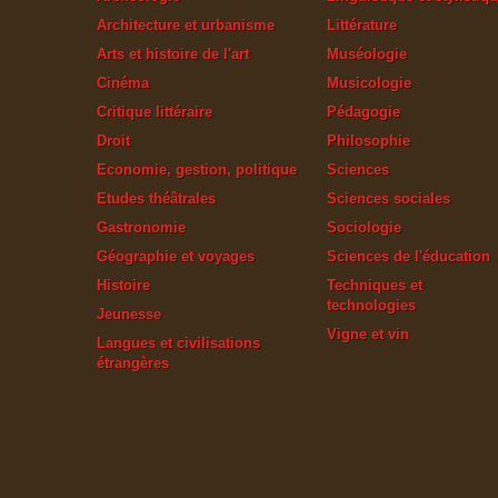
Architecture et urbanisme
Littérature
Arts et histoire de l'art
Muséologie
Cinéma
Musicologie
Critique littéraire
Pédagogie
Droit
Philosophie
Economie, gestion, politique
Sciences
Etudes théâtrales
Sciences sociales
Gastronomie
Sociologie
Géographie et voyages
Sciences de l'éducation
Histoire
Techniques et
technologies
Jeunesse
Vigne et vin
Langues et civilisations
étrangères