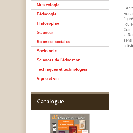
Musicologie
Ce vo
Renai
Pédagogie
figur
Philosophie
l’ouï
Comme
Sciences
la Re
sens 
Sciences sociales
artis
Sociologie
Sciences de l'éducation
Techniques et technologies
Vigne et vin
Catalogue