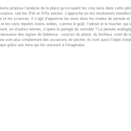
lume propose l’analyse de la place qu’occupent les cinq sens dans cette péri
ssance, soit les XVe et XVIe siècles. L’approche en est résolument interdisciplin
és et les sciences. Il s’agit d’apprécier les sens dans les modes de pensée et 
e et les sens réputés moins nobles, comme le goût, l’odorat et le toucher, qui 
nt, en d’autres termes, s’opère le
partage du sensible
? La pensée analogique
naissance des signes de faiblesse : sources du plaisir, du bonheur, voire de la
ne sont plus simplement des occasions de pécher, ils sont aussi l’objet d’enje
tique grâce aux liens qui les unissent à l’imaginaire.