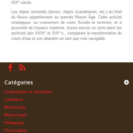
e
XIX
siècle.
Les objets remontés (armes, objets scandinaves, etc.) du fond
du fleuve appartiennent au premier Moyen Âge. Cette activité
stratégique, au croisement de voies fluviale et terrestre, et à
proximité de l'espace maritime, trouve encore un écho dans les
e
e
archives des XVIII
et XIX
s., comparant la transformation du
cours d'eau et son abandon en tant que voie navigable.
Catégories
Linguistique et stylistique
Littérature
Muséologie
Musicologie
Pédagogie
Philosophie